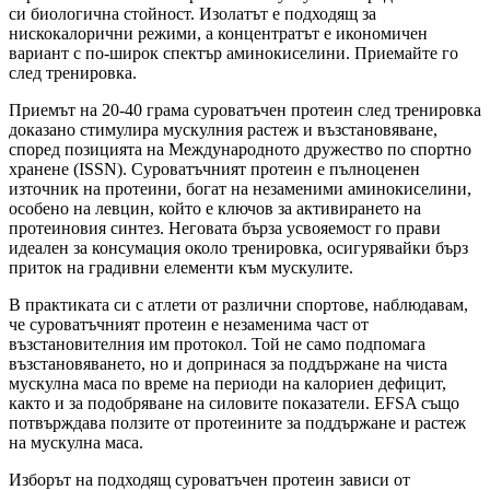
си биологична стойност. Изолатът е подходящ за
нискокалорични режими, а концентратът е икономичен
вариант с по-широк спектър аминокиселини. Приемайте го
след тренировка.
Приемът на 20-40 грама суроватъчен протеин след тренировка
доказано стимулира мускулния растеж и възстановяване,
според позицията на Международното дружество по спортно
хранене (ISSN). Суроватъчният протеин е пълноценен
източник на протеини, богат на незаменими аминокиселини,
особено на левцин, който е ключов за активирането на
протеиновия синтез. Неговата бърза усвояемост го прави
идеален за консумация около тренировка, осигурявайки бърз
приток на градивни елементи към мускулите.
В практиката си с атлети от различни спортове, наблюдавам,
че суроватъчният протеин е незаменима част от
възстановителния им протокол. Той не само подпомага
възстановяването, но и допринася за поддържане на чиста
мускулна маса по време на периоди на калориен дефицит,
както и за подобряване на силовите показатели. EFSA също
потвърждава ползите от протеините за поддържане и растеж
на мускулна маса.
Изборът на подходящ суроватъчен протеин зависи от