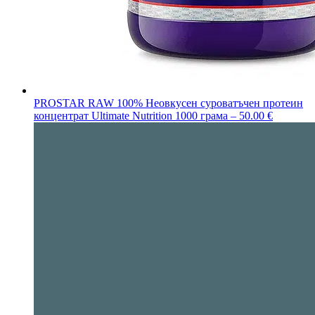
PROSTAR RAW 100% Неовкусен суроватъчен протеин
концентрат Ultimate Nutrition 1000 грама – 50.00 €