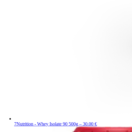
7Nutrition - Whey Isolate 90 500g – 30.00 €