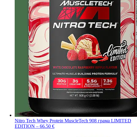
Nitro Tech Whey Protein MuscleTech 908 грама LIMITED
EDITION – 66.50 €