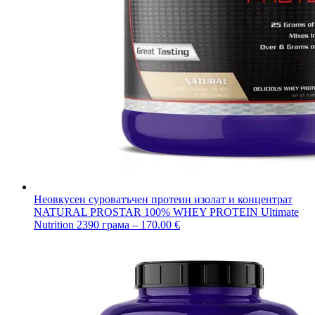
Неовкусен суроватъчен протеин изолат и концентрат
NATURAL PROSTAR 100% WHEY PROTEIN Ultimate
Nutrition 2390 грама – 170.00 €