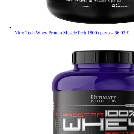
Nitro Tech Whey Protein MuscleTech 1800 грама – 86.92 €