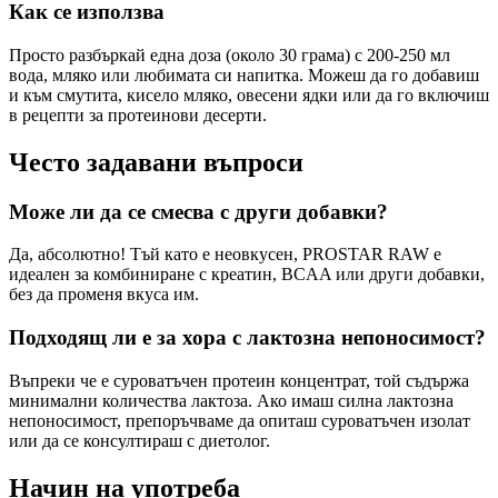
Как се използва
Просто разбъркай една доза (около 30 грама) с 200-250 мл
вода, мляко или любимата си напитка. Можеш да го добавиш
и към смутита, кисело мляко, овесени ядки или да го включиш
в рецепти за протеинови десерти.
Често задавани въпроси
Може ли да се смесва с други добавки?
Да, абсолютно! Тъй като е неовкусен, PROSTAR RAW е
идеален за комбиниране с креатин, BCAA или други добавки,
без да променя вкуса им.
Подходящ ли е за хора с лактозна непоносимост?
Въпреки че е суроватъчен протеин концентрат, той съдържа
минимални количества лактоза. Ако имаш силна лактозна
непоносимост, препоръчваме да опиташ суроватъчен изолат
или да се консултираш с диетолог.
Начин на употреба