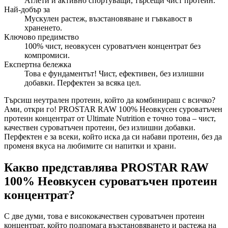
Атлети и активно спортуващи, търсещи чист протеин.
Най-добър за
Мускулен растеж, възстановяване и гъвкавост в
храненето.
Ключово предимство
100% чист, неовкусен суроватъчен концентрат без
компромиси.
Експертна бележка
Това е фундаментът! Чист, ефективен, без излишни
добавки. Перфектен за всяка цел.
Търсиш неутрален протеин, който да комбинираш с всичко?
Ами, откри го! PROSTAR RAW 100% Неовкусен суроватъчен
протеин концентрат от Ultimate Nutrition е точно това – чист,
качествен суроватъчен протеин, без излишни добавки.
Перфектен е за всеки, който иска да си набави протеин, без да
променя вкуса на любимите си напитки и храни.
Какво представлява PROSTAR RAW
100% Неовкусен суроватъчен протеин
концентрат?
С две думи, това е висококачествен суроватъчен протеин
концентрат, който подпомага възстановяването и растежа на