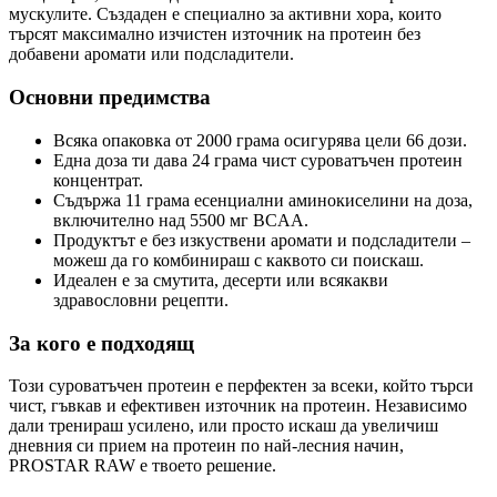
мускулите. Създаден е специално за активни хора, които
търсят максимално изчистен източник на протеин без
добавени аромати или подсладители.
Основни предимства
Всяка опаковка от 2000 грама осигурява цели 66 дози.
Една доза ти дава 24 грама чист суроватъчен протеин
концентрат.
Съдържа 11 грама есенциални аминокиселини на доза,
включително над 5500 мг BCAA.
Продуктът е без изкуствени аромати и подсладители –
можеш да го комбинираш с каквото си поискаш.
Идеален е за смутита, десерти или всякакви
здравословни рецепти.
За кого е подходящ
Този суроватъчен протеин е перфектен за всеки, който търси
чист, гъвкав и ефективен източник на протеин. Независимо
дали тренираш усилено, или просто искаш да увеличиш
дневния си прием на протеин по най-лесния начин,
PROSTAR RAW е твоето решение.