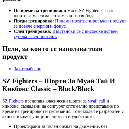
По време на тренировка:
Носи SZ Fighters Classic
шорти за максимален комфорт и свобода.
Преди тренировка:
Приеми предтренировъчен продукт
за повече енергия и фокус.
След тренировка:
Възстанови се с висококачествен
суроватъчен протеин.
Цели, за които се използва този
продукт
За отслабване
SZ Fighters – Шорти За Муай Тай И
Кикбокс Classic – Black/Black
SZ Fighters
представя класически шорти за
муай тай
и
кикбокс, създадени да осигурят оптимално представяне по
време на тренировки и състезания. Този модел е разработен с
акцент върху функционалността и удобството.
Проектирани за пълен обхват на движение, без