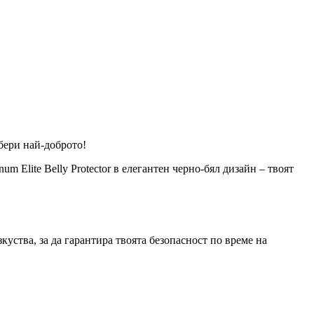
збери най-доброто!
m Elite Belly Protector в елегантен черно-бял дизайн – твоят
куства, за да гарантира твоята безопасност по време на