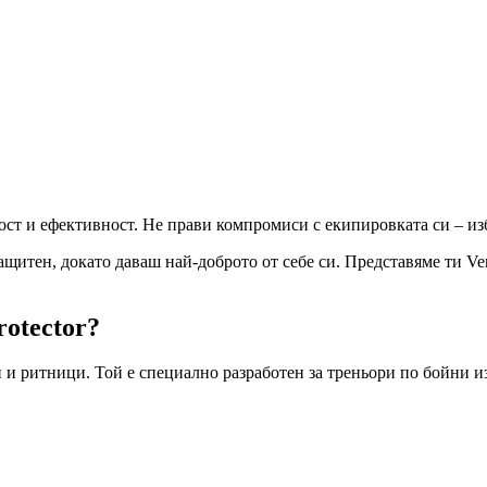
сност и ефективност. Не прави компромиси с екипировката си – и
щитен, докато даваш най-доброто от себе си. Представяме ти Venu
rotector?
 и ритници. Той е специално разработен за треньори по бойни из