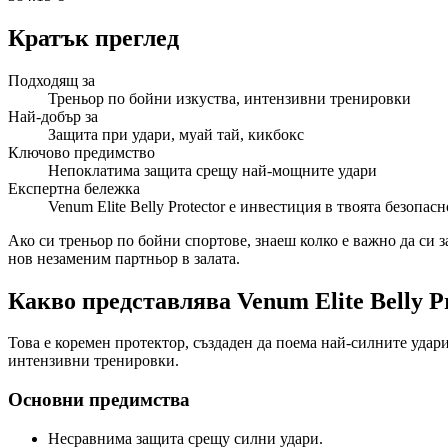
Кратък преглед
Подходящ за
Треньор по бойни изкуства, интензивни тренировки
Най-добър за
Защита при удари, муай тай, кикбокс
Ключово предимство
Непоклатима защита срещу най-мощните удари
Експертна бележка
Venum Elite Belly Protector е инвестиция в твоята безопа
Ако си треньор по бойни спортове, знаеш колко е важно да си за
нов незаменим партньор в залата.
Какво представлява Venum Elite Belly P
Това е коремен протектор, създаден да поема най-силните удари
интензивни тренировки.
Основни предимства
Несравнима защита срещу силни удари.