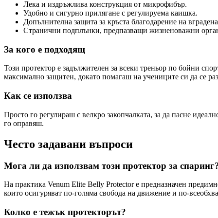
Лека и издръжлива конструкция от микрофибър.
Удобно и сигурно прилягане с регулируема каишка.
Допълнителна защита за кръста благодарение на вградена
Странични подплънки, предпазващи жизненоважни орга
За кого е подходящ
Този протектор е задължителен за всеки треньор по бойни спор
максимално защитен, докато помагаш на учениците си да се развив
Как се използва
Просто го регулираш с велкро закопчалката, за да пасне идеалн
го оправяш.
Често задавани въпроси
Мога ли да използвам този протектор за спаринг
На практика Venum Elite Belly Protector е предназначен предим
които осигуряват по-голяма свобода на движение и по-всеобхва
Колко е тежък протекторът?