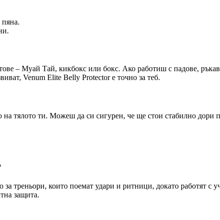
 пяна.
ни.
тове – Муай Тай, кикбокс или бокс. Ако работиш с падове, ръкав
ат, Venum Elite Belly Protector е точно за теб.
о на тялото ти. Можеш да си сигурен, че ще стои стабилно дори 
?
но за треньори, които поемат удари и ритници, докато работят с
тна защита.