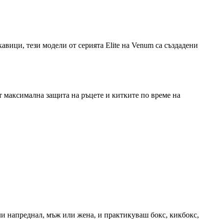
кавици, тези модели от серията Elite на Venum са създадени
т максимална защита на ръцете и китките по време на
ли напреднал, мъж или жена, и практикуваш бокс, кикбокс,