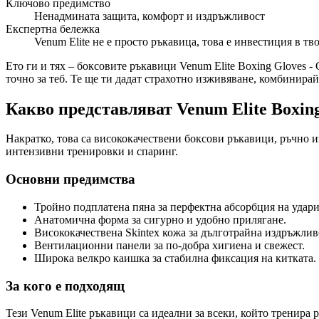
Ключово предимство
Ненадмината защита, комфорт и издръжливост
Експертна бележка
Venum Elite не е просто ръкавица, това е инвестиция в тв
Ето ги и тях – боксовите ръкавици Venum Elite Boxing Gloves - 
точно за теб. Те ще ти дадат страхотно изживяване, комбинира
Какво представляват Venum Elite Boxing 
Накратко, това са висококачествени боксови ръкавици, ръчно и
интензивни тренировки и спаринг.
Основни предимства
Тройно подплатена пяна за перфектна абсорбция на удари
Анатомична форма за сигурно и удобно прилягане.
Висококачествена Skintex кожа за дълготрайна издръжлив
Вентилационни панели за по-добра хигиена и свежест.
Широка велкро каишка за стабилна фиксация на китката.
За кого е подходящ
Тези Venum Elite ръкавици са идеални за всеки, който тренира