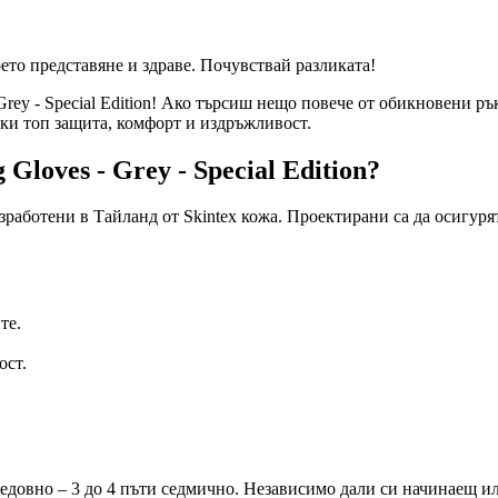
оето представяне и здраве. Почувствай разликата!
Grey - Special Edition! Ако търсиш нещо повече от обикновени ръ
йки топ защита, комфорт и издръжливост.
Gloves - Grey - Special Edition?
зработени в Тайланд от Skintex кожа. Проектирани са да осигуря
те.
ост.
 редовно – 3 до 4 пъти седмично. Независимо дали си начинаещ и