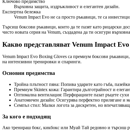
Ключово предимство
Върховна защита, издръжливост и елегантен дизайн.
Експертна бележка
Venum Impact Evo не са просто ръкавици, те са инвестици
Търсиш боксови ръкавици, които да те пазят като рицарски дос
чисто новата серия на Venum, създадена да ти осигури върховн
Какво представляват Venum Impact Evo 
Venum Impact Evo Boxing Gloves са премиум боксови ръкавици, 
на интензивни тренировки и спаринги.
Основни предимства
Тройна плътност пяна: Попива ударите като гъба, пазейки
Премиум Skintex кожа: Гарантира дълготрайност и елеган
Оптимална вентилация: Перфорациите пазат ръцете сухи 
Анатомичен дизайн: Осигурява перфектно прилягане и м
Семпъл стил: Малки логота за дискретен, но впечатляващ
За кого е подходящ
Ако тренираш бокс, кикбокс или Муай Тай редовно и търсиш рък