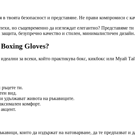
я в твоята безопасност и представяне. Не прави компромиси с ка
пехи, но същевременно да изглеждат елегантно? Представяме ти 
а защита, безупречно качество и стилен, минималистичен дизайн.
Boxing Gloves?
идеални за всеки, който практикува бокс, кикбокс или Муай Тай
 ръцете ти.
тен вид.
и удължават живота на ръкавиците.
аксимален комфорт.
 акцент.
авици, които да издържат на натоварване, да те предпазват и да 