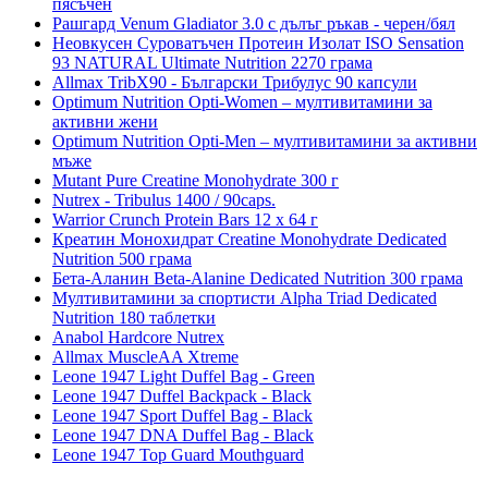
пясъчен
Рашгард Venum Gladiator 3.0 с дълъг ръкав - черен/бял
Неовкусен Суроватъчен Протеин Изолат ISO Sensation
93 NATURAL Ultimate Nutrition 2270 грама
Allmax TribX90 - Български Трибулус 90 капсули
Optimum Nutrition Opti-Women – мултивитамини за
активни жени
Optimum Nutrition Opti-Men – мултивитамини за активни
мъже
Mutant Pure Creatine Monohydrate 300 г
Nutrex - Tribulus 1400 / 90caps.
Warrior Crunch Protein Bars 12 x 64 г
Креатин Монохидрат Creatine Monohydrate Dedicated
Nutrition 500 грама
Бета-Аланин Beta-Alanine Dedicated Nutrition 300 грама
Мултивитамини за спортисти Alpha Triad Dedicated
Nutrition 180 таблетки
Anabol Hardcore Nutrex
Allmax MuscleAA Xtreme
Leone 1947 Light Duffel Bag - Green
Leone 1947 Duffel Backpack - Black
Leone 1947 Sport Duffel Bag - Black
Leone 1947 DNA Duffel Bag - Black
Leone 1947 Top Guard Mouthguard