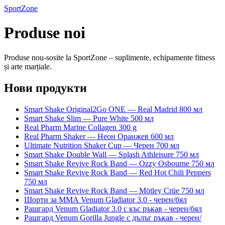
SportZone
Produse noi
Produse nou-sosite la SportZone – suplimente, echipamente fitness
și arte marțiale.
Нови продукти
Smart Shake Original2Go ONE — Real Madrid 800 мл
Smart Shake Slim — Pure White 500 мл
Real Pharm Marine Collagen 300 g
Real Pharm Shaker — Неон Оранжев 600 мл
Ultimate Nutrition Shaker Cup — Черен 700 мл
Smart Shake Double Wall — Splash Athleisure 750 мл
Smart Shake Revive Rock Band — Ozzy Osbourne 750 мл
Smart Shake Revive Rock Band — Red Hot Chili Peppers
750 мл
Smart Shake Revive Rock Band — Mötley Crüe 750 мл
Шорти за ММА Venum Gladiator 3.0 - черен/бял
Рашгард Venum Gladiator 3.0 с къс ръкав - черен/бял
Рашгард Venum Gorilla Jungle с дълъг ръкав - черен/