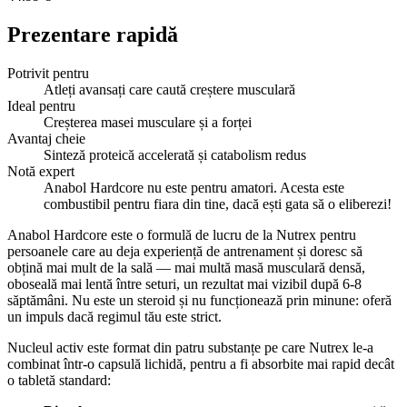
Prezentare rapidă
Potrivit pentru
Atleți avansați care caută creștere musculară
Ideal pentru
Creșterea masei musculare și a forței
Avantaj cheie
Sinteză proteică accelerată și catabolism redus
Notă expert
Anabol Hardcore nu este pentru amatori. Acesta este
combustibil pentru fiara din tine, dacă ești gata să o eliberezi!
Anabol Hardcore este o formulă de lucru de la Nutrex pentru
persoanele care au deja experiență de antrenament și doresc să
obțină mai mult de la sală — mai multă masă musculară densă,
oboseală mai lentă între seturi, un rezultat mai vizibil după 6-8
săptămâni. Nu este un steroid și nu funcționează prin minune: oferă
un impuls dacă regimul tău este strict.
Nucleul activ este format din patru substanțe pe care Nutrex le-a
combinat într-o capsulă lichidă, pentru a fi absorbite mai rapid decât
o tabletă standard: