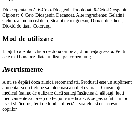
Diciclopentanonă, 6-Ceto-Diosgenin Propionat, 6-Ceto-Diosgenin
Cipionat, 6-Ceto-Diosgenin Decanoat. Alte ingrediente: Gelatină,
Celuloză microcristalină, Stearat de magneziu, Dioxid de siliciu,
Dioxid de titan, Coloranți.
Mod de utilizare
Luați 1 capsulă lichidă de două ori pe zi, dimineața și seara. Pentru
cele mai bune rezultate, utilizați pe termen lung.
Avertismente
A nu se depăși doza zilnică recomandată. Produsul este un supliment
alimentar și nu trebuie să înlocuiască o dietă variată. Consultați
medicul înainte de utilizare dacă sunteți însărcinată, alăptați, luați
medicamente sau aveți o afecțiune medicală. A se păstra într-un loc
uscat și răcoros, ferit de lumina directă a soarelui și de accesul
copiilor.