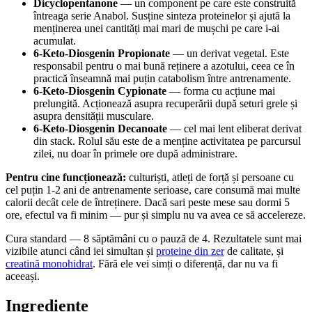
Dicyclopentanone
— un component pe care este construită
întreaga serie Anabol. Susține sinteza proteinelor și ajută la
menținerea unei cantități mai mari de mușchi pe care i-ai
acumulat.
6-Keto-Diosgenin Propionate
— un derivat vegetal. Este
responsabil pentru o mai bună reținere a azotului, ceea ce în
practică înseamnă mai puțin catabolism între antrenamente.
6-Keto-Diosgenin Cypionate
— forma cu acțiune mai
prelungită. Acționează asupra recuperării după seturi grele și
asupra densității musculare.
6-Keto-Diosgenin Decanoate
— cel mai lent eliberat derivat
din stack. Rolul său este de a menține activitatea pe parcursul
zilei, nu doar în primele ore după administrare.
Pentru cine funcționează:
culturiști, atleți de forță și persoane cu
cel puțin 1-2 ani de antrenamente serioase, care consumă mai multe
calorii decât cele de întreținere. Dacă sari peste mese sau dormi 5
ore, efectul va fi minim — pur și simplu nu va avea ce să accelereze.
Cura standard — 8 săptămâni cu o pauză de 4. Rezultatele sunt mai
vizibile atunci când iei simultan și
proteine din zer
de calitate, și
creatină monohidrat
. Fără ele vei simți o diferență, dar nu va fi
aceeași.
Ingrediente