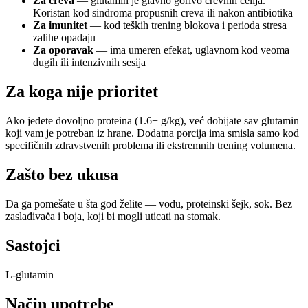
Za creva
— glutamin je glavno gorivo crevnih ćelija.
Koristan kod sindroma propusnih creva ili nakon antibiotika
Za imunitet
— kod teških trening blokova i perioda stresa
zalihe opadaju
Za oporavak
— ima umeren efekat, uglavnom kod veoma
dugih ili intenzivnih sesija
Za koga nije prioritet
Ako jedete dovoljno proteina (1.6+ g/kg), već dobijate sav glutamin
koji vam je potreban iz hrane. Dodatna porcija ima smisla samo kod
specifičnih zdravstvenih problema ili ekstremnih trening volumena.
Zašto bez ukusa
Da ga pomešate u šta god želite — vodu, proteinski šejk, sok. Bez
zaslađivača i boja, koji bi mogli uticati na stomak.
Sastojci
L-glutamin
Način upotrebe