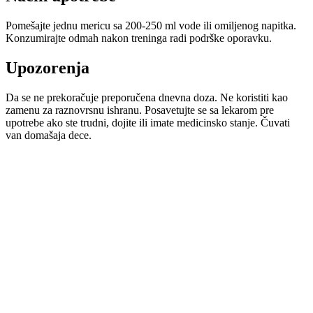
Pomešajte jednu mericu sa 200-250 ml vode ili omiljenog napitka.
Konzumirajte odmah nakon treninga radi podrške oporavku.
Upozorenja
Da se ne prekoračuje preporučena dnevna doza. Ne koristiti kao
zamenu za raznovrsnu ishranu. Posavetujte se sa lekarom pre
upotrebe ako ste trudni, dojite ili imate medicinsko stanje. Čuvati
van domašaja dece.