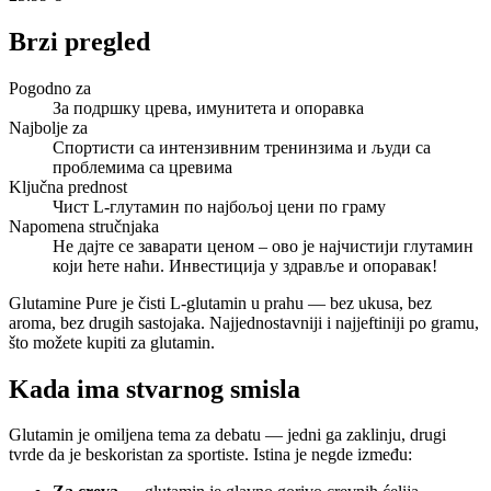
Brzi pregled
Pogodno za
За подршку црева, имунитета и опоравка
Najbolje za
Спортисти са интензивним тренинзима и људи са
проблемима са цревима
Ključna prednost
Чист L-глутамин по најбољој цени по граму
Napomena stručnjaka
Не дајте се заварати ценом – ово је најчистији глутамин
који ћете наћи. Инвестиција у здравље и опоравак!
Glutamine Pure je čisti L-glutamin u prahu — bez ukusa, bez
aroma, bez drugih sastojaka. Najjednostavniji i najjeftiniji po gramu,
što možete kupiti za glutamin.
Kada ima stvarnog smisla
Glutamin je omiljena tema za debatu — jedni ga zaklinju, drugi
tvrde da je beskoristan za sportiste. Istina je negde između: