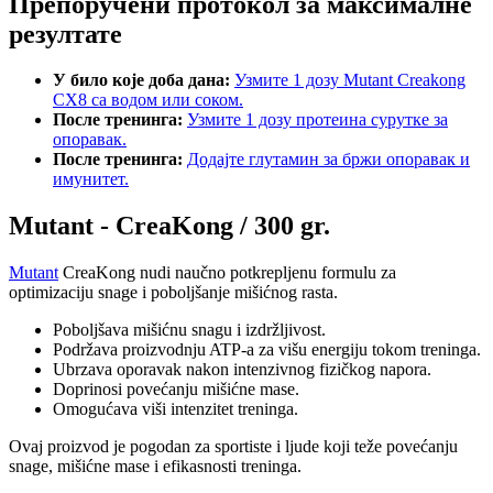
Препоручени протокол за максималне
резултате
У било које доба дана:
Узмите 1 дозу Mutant Creakong
CX8 са водом или соком.
После тренинга:
Узмите 1 дозу протеина сурутке за
опоравак.
После тренинга:
Додајте глутамин за бржи опоравак и
имунитет.
Mutant - CreaKong / 300 gr.
Mutant
CreaKong nudi naučno potkrepljenu formulu za
optimizaciju snage i poboljšanje mišićnog rasta.
Poboljšava mišićnu snagu i izdržljivost.
Podržava proizvodnju ATP-a za višu energiju tokom treninga.
Ubrzava oporavak nakon intenzivnog fizičkog napora.
Doprinosi povećanju mišićne mase.
Omogućava viši intenzitet treninga.
Ovaj proizvod je pogodan za sportiste i ljude koji teže povećanju
snage, mišićne mase i efikasnosti treninga.