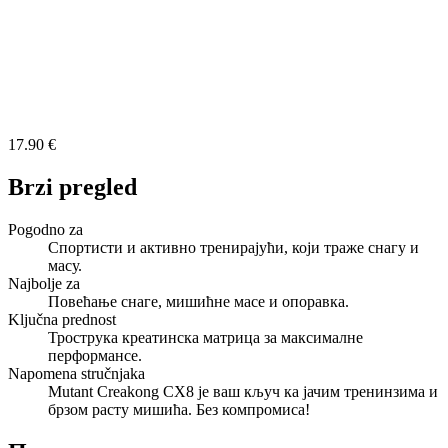
17.90 €
Brzi pregled
Pogodno za
Спортисти и активно тренирајући, који траже снагу и
масу.
Najbolje za
Повећање снаге, мишићне масе и опоравка.
Ključna prednost
Трострука креатинска матрица за максималне
перформансе.
Napomena stručnjaka
Mutant Creakong CX8 је ваш кључ ка јачим тренинзима и
брзом расту мишића. Без компромиса!