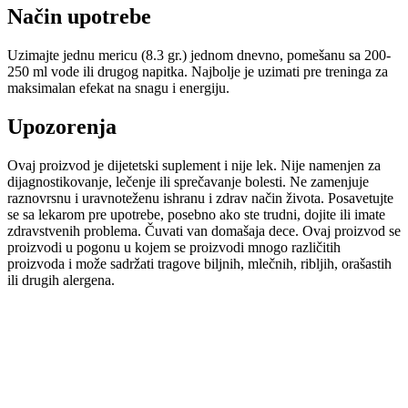
Način upotrebe
Uzimajte jednu mericu (8.3 gr.) jednom dnevno, pomešanu sa 200-
250 ml vode ili drugog napitka. Najbolje je uzimati pre treninga za
maksimalan efekat na snagu i energiju.
Upozorenja
Ovaj proizvod je dijetetski suplement i nije lek. Nije namenjen za
dijagnostikovanje, lečenje ili sprečavanje bolesti. Ne zamenjuje
raznovrsnu i uravnoteženu ishranu i zdrav način života. Posavetujte
se sa lekarom pre upotrebe, posebno ako ste trudni, dojite ili imate
zdravstvenih problema. Čuvati van domašaja dece. Ovaj proizvod se
proizvodi u pogonu u kojem se proizvodi mnogo različitih
proizvoda i može sadržati tragove biljnih, mlečnih, ribljih, orašastih
ili drugih alergena.