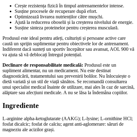
Crește rezistența fizică în timpul antrenamentelor intense.
Susține procesele de recuperare după efort.
Optimizează livrarea nutrienților către mușchi.
Ajută la reducerea oboselii și la creșterea nivelului de energie.
Susține sinteza proteinelor pentru creșterea musculară.
Produsul este ideal pentru atleți, culturiști și persoane active care
caută un sprijin suplimentar pentru obiectivele lor de antrenament.
Indiferent dacă sunteți un sportiv începător sau avansat, AOL 900 vă
va ajuta să vă deblocați întregul potențial.
Declinare de responsabilitate medicală:
Produsul este un
supliment alimentar, nu un medicament. Nu este destinat
diagnosticării, tratamentului sau prevenirii bolilor. Nu înlocuiește o
dietă variată și un stil de viață sănătos. Se recomandă consultarea
unui specialist medical înainte de utilizare, mai ales în caz de sarcină,
alăptare sau afecțiuni medicale. A nu se lăsa la îndemâna copiilor.
Ingrediente
L-arginine alpha-ketoglutarate (AAKG); L-lysine; L-ornithine HCl;
fosfat dicalcic; fosfat de calciu; agent anti-aglomerare: săruri de
magneziu ale acizilor grași.