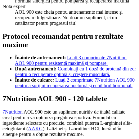
Formulă sinergică pentru pomparea și recuperarea maximă
Notă expert
AOL 900 este cheia pentru antrenamente mai intense și
recuperare fulgerătoare. Nu doar un supliment, ci un
catalizator pentru progresul tău!
Protocol recomandat pentru rezultate
maxime
Înainte de antrenament:
Luați 3 comprimate 7Nutrition
AOL 900 pentru rezistență maximă și pompare.
După antrenament:
Combinați cu 1 doză de proteină din zer
pentru o recuperare optimă și creștere musculară.
Înainte de culcare:
Luați 2 comprimate 7Nutrition AOL 900
pentru a sprijini recuperarea nocturnă și echilibrul hormonal.
7Nutrition AOL 900 - 120 tablete
7Nutrition
AOL 900 este un supliment nutritiv de înaltă calitate,
creat pentru a vă optimiza pregătirea sportivă. Formulat cu
ingrediente selectate cu precizie, combină puterea L-argininei alfa-
cetoglutarat (
AAKG
), L-lizinei și L-ornitinei HCl, lucrând în
sinergie pentru a obține rezultate maxime.