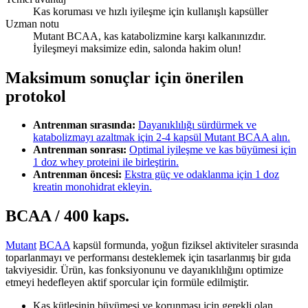
Kas koruması ve hızlı iyileşme için kullanışlı kapsüller
Uzman notu
Mutant BCAA, kas katabolizmine karşı kalkanınızdır.
İyileşmeyi maksimize edin, salonda hakim olun!
Maksimum sonuçlar için önerilen
protokol
Antrenman sırasında:
Dayanıklılığı sürdürmek ve
katabolizmayı azaltmak için 2-4 kapsül Mutant BCAA alın.
Antrenman sonrası:
Optimal iyileşme ve kas büyümesi için
1 doz whey proteini ile birleştirin.
Antrenman öncesi:
Ekstra güç ve odaklanma için 1 doz
kreatin monohidrat ekleyin.
BCAA / 400 kaps.
Mutant
BCAA
kapsül formunda, yoğun fiziksel aktiviteler sırasında
toparlanmayı ve performansı desteklemek için tasarlanmış bir gıda
takviyesidir. Ürün, kas fonksiyonunu ve dayanıklılığını optimize
etmeyi hedefleyen aktif sporcular için formüle edilmiştir.
Kas kütlesinin büyümesi ve korunması için gerekli olan